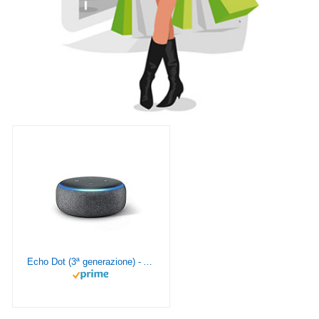
Echo Dot (3ª generazione) - Altoparlante intelligente con integrazione Alexa - Tessuto antracite